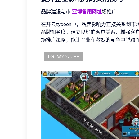
品牌建设与市
亚博备用网址
场推广
在开云tycoon中，品牌影响力直接关系到
品牌知名度。建立良好的客户关系，增强客
场推广策略，能让企业在激烈的竞争中脱颖