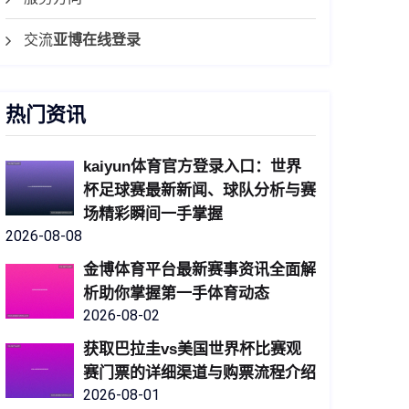
交流
亚博在线登录
热门资讯
kaiyun体育官方登录入口：世界
杯足球赛最新新闻、球队分析与赛
场精彩瞬间一手掌握
2026-08-08
金博体育平台最新赛事资讯全面解
析助你掌握第一手体育动态
2026-08-02
获取巴拉圭vs美国世界杯比赛观
赛门票的详细渠道与购票流程介绍
2026-08-01