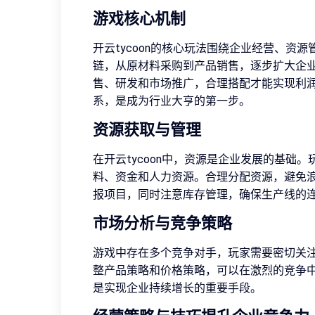
游戏核心机制
开云tycoon的核心玩法围绕企业经营、资
链，从原材料采购到产品销售，逐步扩大企
售、研发和市场推广，合理搭配才能实现利
系，是成为行业大亨的第一步。
资源获取与管理
在开云tycoon中，资源是企业发展的基础
料、资金和人力资源。合理分配资源，避免
报项目，同时注意库存管理，确保生产线的
市场分析与竞争策略
游戏中存在多个竞争对手，玩家需要密切关
整产品策略和价格策略，可以在激烈的竞争
是实现企业持续增长的重要手段。