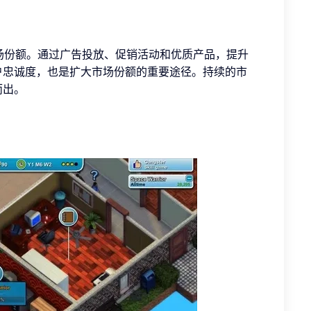
市场份额。通过广告投放、促销活动和优质产品，提升
户忠诚度，也是扩大市场份额的重要途径。持续的市
而出。