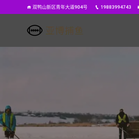
双鸭山新区青年大道904号
19883994743