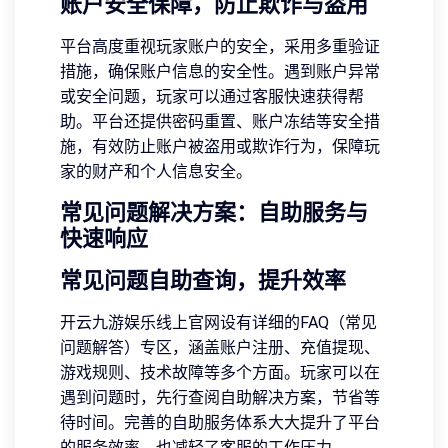
账户安全保障，防止欺诈与盗用
平台高度重视玩家账户的安全，采用多重验证
措施，确保账户信息的安全性。遇到账户异常
或安全问题，玩家可以通过客服快速获得帮
助。平台还提供密码重置、账户冻结等安全措
施，有效防止账户被盗用或欺诈行为，保障玩
家的财产和个人信息安全。
常见问题解决方案：自助服务与
快速响应
常见问题自助查询，提升效率
开云九游娱乐线上官网设有详细的FAQ（常见
问题解答）专区，涵盖账户注册、充值提现、
游戏规则、技术故障等多个方面。玩家可以在
遇到问题时，先行查阅自助解决方案，节省等
待时间。完善的自助服务体系大大提升了平台
的服务效率，也减轻了客服的工作压力。