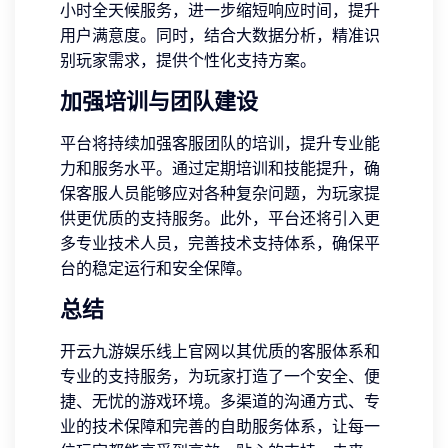
小时全天候服务，进一步缩短响应时间，提升
用户满意度。同时，结合大数据分析，精准识
别玩家需求，提供个性化支持方案。
加强培训与团队建设
平台将持续加强客服团队的培训，提升专业能
力和服务水平。通过定期培训和技能提升，确
保客服人员能够应对各种复杂问题，为玩家提
供更优质的支持服务。此外，平台还将引入更
多专业技术人员，完善技术支持体系，确保平
台的稳定运行和安全保障。
总结
开云九游娱乐线上官网以其优质的客服体系和
专业的支持服务，为玩家打造了一个安全、便
捷、无忧的游戏环境。多渠道的沟通方式、专
业的技术保障和完善的自助服务体系，让每一