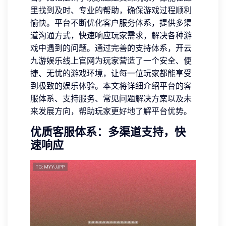
里找到及时、专业的帮助，确保游戏过程顺利
愉快。平台不断优化客户服务体系，提供多渠
道沟通方式，快速响应玩家需求，解决各种游
戏中遇到的问题。通过完善的支持体系，开云
九游娱乐线上官网为玩家营造了一个安全、便
捷、无忧的游戏环境，让每一位玩家都能享受
到极致的娱乐体验。本文将详细介绍平台的客
服体系、支持服务、常见问题解决方案以及未
来发展方向，帮助玩家更好地了解平台优势。
优质客服体系：多渠道支持，快
速响应