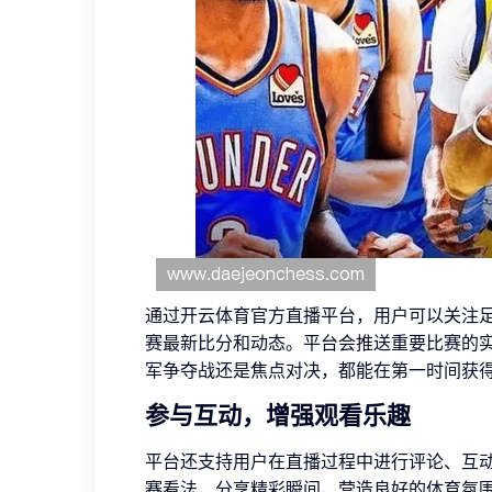
通过开云体育官方直播平台，用户可以关注足
赛最新比分和动态。平台会推送重要比赛的
军争夺战还是焦点对决，都能在第一时间获
参与互动，增强观看乐趣
平台还支持用户在直播过程中进行评论、互
赛看法，分享精彩瞬间，营造良好的体育氛