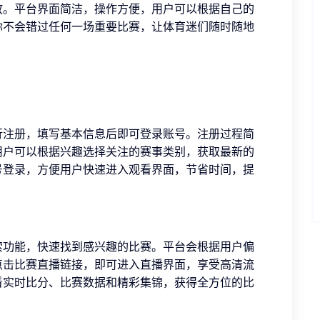
放。平台界面简洁，操作方便，用户可以根据自己的
你不会错过任何一场重要比赛，让体育迷们随时随地
行注册，填写基本信息后即可登录账号。注册过程简
用户可以根据兴趣选择关注的赛事类别，获取最新的
号登录，方便用户快速进入观看界面，节省时间，提
索功能，快速找到感兴趣的比赛。平台会根据用户偏
点击比赛直播链接，即可进入直播界面，享受高清流
看实时比分、比赛数据和精彩集锦，获得全方位的比