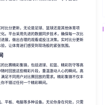
实时比分更新，无论是足球、篮球还是其他体育项
变化。平台采用先进的数据同步技术，确保每一次比
赛进展，做出合理的观看或投注决策。实时比分更新
体验，让体育迷们感受到现场般的紧张氛围。
间
富的比赛精彩集锦，包括进球、扣篮、精彩防守等高
中随时回放这些精彩片段，重温激动人心的瞬间。高
，满足不同用户对比赛回放的需求。精彩集锦不仅丰
让你不错过任何一个精彩瞬间。
机、平板、电脑等多种设备。无论你身在何处，只需