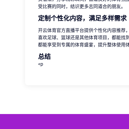
受比赛的同时，结识更多志同道合的朋友。
定制个性化内容，满足多样需求
开云体育官方直播平台提供个性化内容推荐
喜欢足球、篮球还是其他体育项目，都能找
都能享受到专属的体育盛宴，提升整体使用
总结
<p