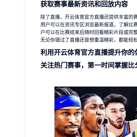
获取赛事最新资讯和回放内容
除了直播，开云体育官方直播还提供丰富的
用户可以在资讯专区浏览最新报道，了解比
户可以在比赛结束后随时回看精彩片段或完
无论你错过了直播还是想重温精彩，都能轻
利用开云体育官方直播提升你的
关注热门赛事，第一时间掌握比