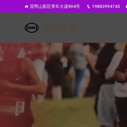
双鸭山新区青年大道904号
19883994743