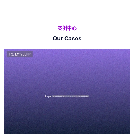
案例中心
Our Cases
Kaiyun体育官方登录入口：世界杯足球
赛最新新闻、球队分析与赛场精彩瞬间一
手掌握