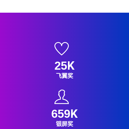
K
25
飞翼奖
K
659
银屏奖