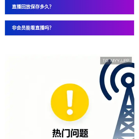
直播回放保存多久？
非会员能看直播吗？