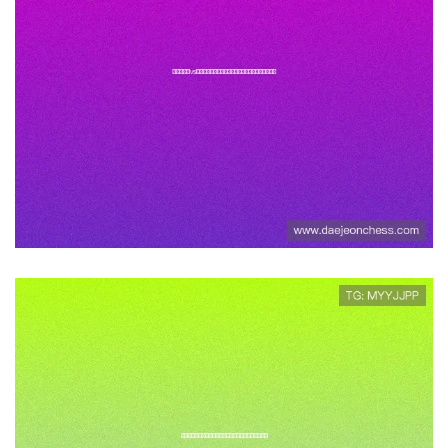
获取巴拉圭vs美国世界杯比赛观赛门票
的详细渠道与购票流程介绍