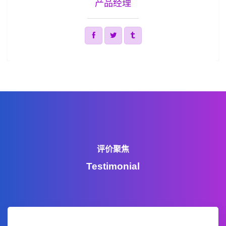
评价聚焦
Testimonial