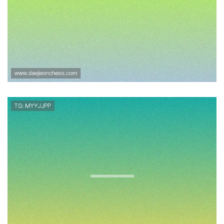
美国与澳大利亚队比赛前的历史交锋纪录
及赛前战术预测
海地对苏格兰比赛中边路进攻的成功因素
与战术布局解析