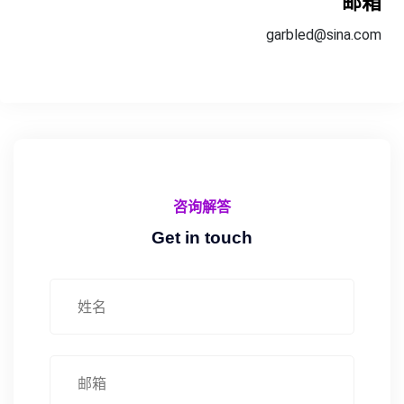
邮箱
garbled@sina.com
咨询解答
Get in touch