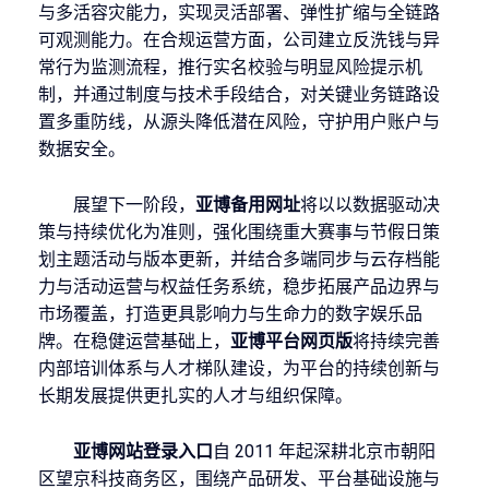
与多活容灾能力，实现灵活部署、弹性扩缩与全链路
可观测能力。在合规运营方面，公司建立反洗钱与异
常行为监测流程，推行实名校验与明显风险提示机
制，并通过制度与技术手段结合，对关键业务链路设
置多重防线，从源头降低潜在风险，守护用户账户与
数据安全。
展望下一阶段，
亚博备用网址
将以以数据驱动决
策与持续优化为准则，强化围绕重大赛事与节假日策
划主题活动与版本更新，并结合多端同步与云存档能
力与活动运营与权益任务系统，稳步拓展产品边界与
市场覆盖，打造更具影响力与生命力的数字娱乐品
牌。在稳健运营基础上，
亚博平台网页版
将持续完善
内部培训体系与人才梯队建设，为平台的持续创新与
长期发展提供更扎实的人才与组织保障。
亚博网站登录入口
自 2011 年起深耕北京市朝阳
区望京科技商务区，围绕产品研发、平台基础设施与