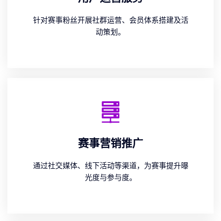
针对赛事粉丝开展社群运营、会员体系搭建及活
动策划。
赛事营销推广
通过社交媒体、线下活动等渠道，为赛事提升曝
光度与参与度。