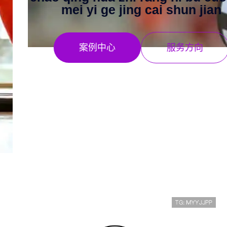
mei yi ge jing cai shun jian
案例中心
服务方向