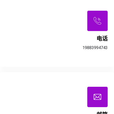
电话
19883994743