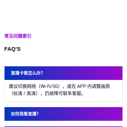
常见问题索引
FAQ'S
直播卡顿怎么办？
建议切换网络（Wi-Fi/5G），或在 APP 内调整画质
（标清 / 高清），仍故障可联系客服。
如何观看直播？