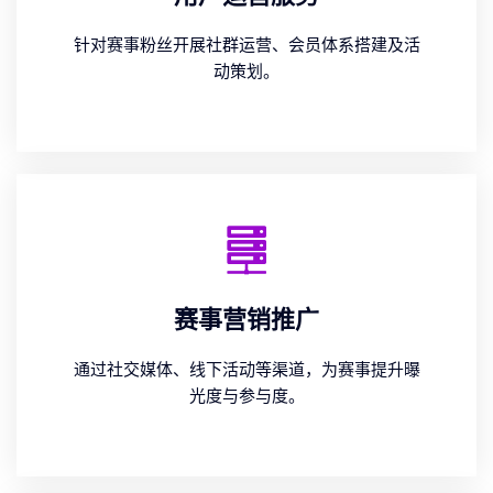
针对赛事粉丝开展社群运营、会员体系搭建及活
动策划。
赛事营销推广
通过社交媒体、线下活动等渠道，为赛事提升曝
光度与参与度。