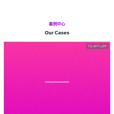
案例中心
Our Cases
金博体育平台最新赛事资讯全面解析助你
掌握第一手体育动态