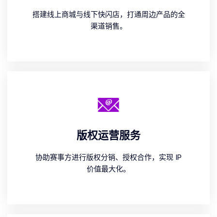
搭建线上商城与线下快闪店，打通周边产品的全
渠道销售。
版权运营服务
协助赛事方进行版权分销、授权合作，实现 IP
价值最大化。