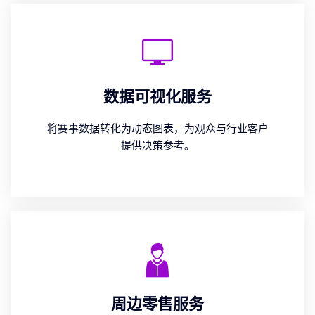
数据可视化服务
将赛事数据转化为动态图表，为观众与行业客户
提供决策参考。
周边零售服务