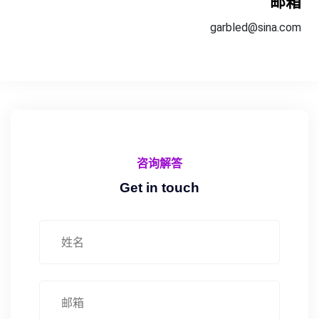
邮箱
garbled@sina.com
咨询解答
Get in touch