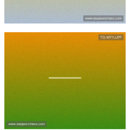
摩洛哥世界杯比赛期间当地天气预报及海
地队员适应天气的准备工作介绍