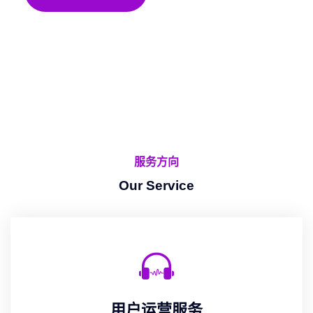
服务方向
Our Service
用户运营服务