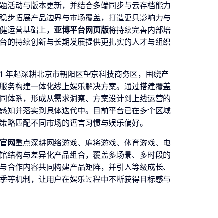
题活动与版本更新，并结合多端同步与云存档能力
稳步拓展产品边界与市场覆盖，打造更具影响力与
健运营基础上，
亚博平台网页版
将持续完善内部培
台的持续创新与长期发展提供更扎实的人才与组织
011 年起深耕北京市朝阳区望京科技商务区，围绕产
服务构建一体化线上娱乐解决方案。通过搭建覆盖
同体系，形成从需求洞察、方案设计到上线运营的
感知并落实到具体迭代中。目前平台已在多个区域
策略匹配不同市场的语言习惯与娱乐偏好。
官网
重点深耕网络游戏、麻将游戏、体育游戏、电
馆结构与差异化产品组合，覆盖多场景、多时段的
与合作内容共同构建产品矩阵，并引入等级成长、
季等机制，让用户在娱乐过程中不断获得目标感与