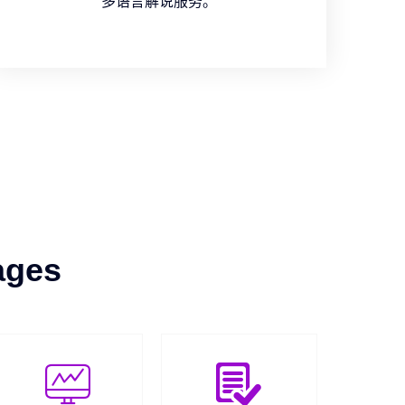
多语言解说服务。
ages