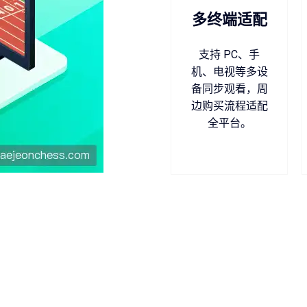
多终端适配
支持 PC、手
机、电视等多设
备同步观看，周
边购买流程适配
全平台。