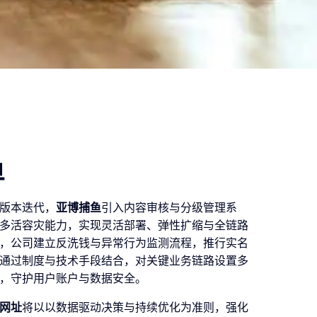
鱼
版本迭代，
亚博捕鱼
引入内容审核与分级管理系
多活容灾能力，实现灵活部署、弹性扩缩与全链路
，公司建立反洗钱与异常行为监测流程，推行实名
通过制度与技术手段结合，对关键业务链路设置多
，守护用户账户与数据安全。
网址
将以以数据驱动决策与持续优化为准则，强化