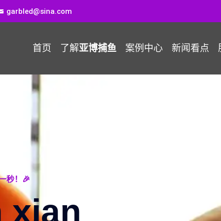
garbled@sina.com
首页
了解
亚博捕鱼
案例中心
新闻看点
一秒！🎉
n xian