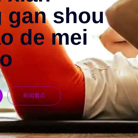
 gan shou
ao de mei
ao
新闻看点