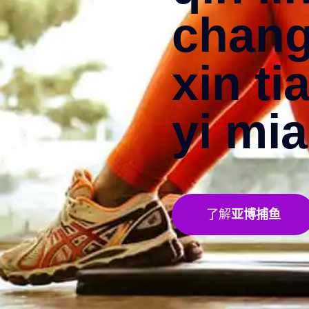
chang
xin ti
yi mi
了解
亚博捕鱼