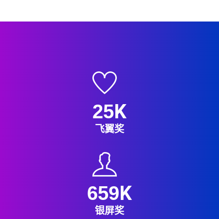
K
25
飞翼奖
K
659
银屏奖