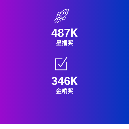
K
487
星播奖
K
346
金哨奖