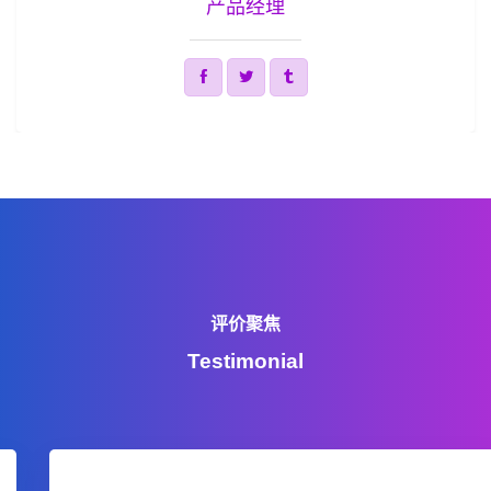
产品经理
评价聚焦
Testimonial