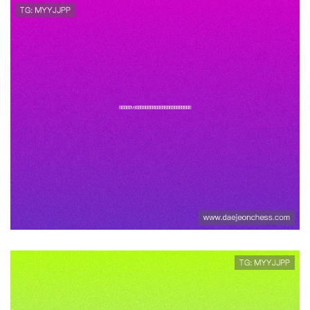
获取巴拉圭vs美国世界杯比赛观赛门票
的详细渠道与购票流程介绍