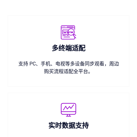
多终端适配
支持 PC、手机、电视等多设备同步观看，周边
购买流程适配全平台。
实时数据支持