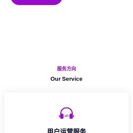
服务方向
Our Service
用户运营服务