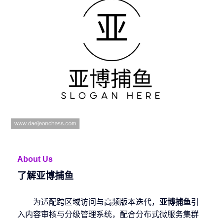
About Us
了解
亚博捕鱼
为适配跨区域访问与高频版本迭代，
亚博捕鱼
引
入内容审核与分级管理系统，配合分布式微服务集群