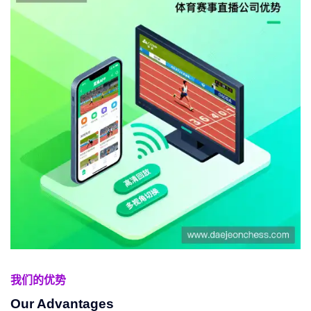
我们的优势
Our Advantages