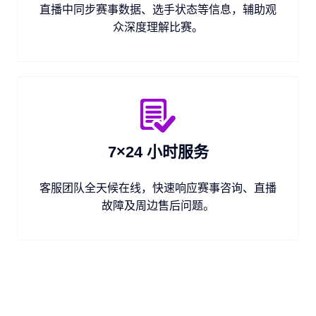
直播中同步赛事数据、选手状态等信息，辅助观
众深度理解比赛。
7×24 小时服务
客服团队全天候在线，快速响应赛事咨询、直播
故障及周边售后问题。