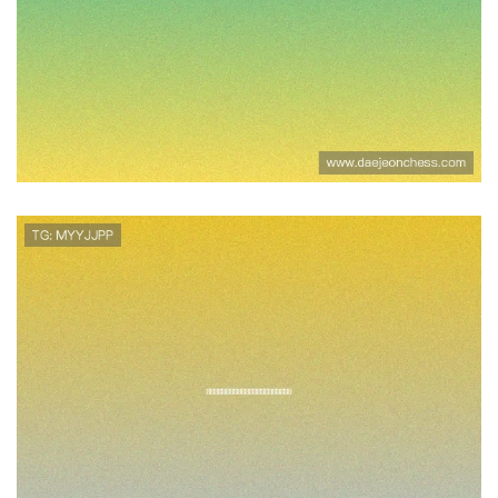
海地对苏格兰比赛中边路进攻的成功因素
与战术布局解析
摩洛哥对阵苏格兰比赛开赛时间及赛前提
醒全攻略