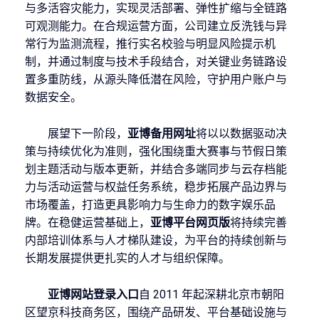
与多活容灾能力，实现灵活部署、弹性扩缩与全链路
可观测能力。在合规运营方面，公司建立反洗钱与异
常行为监测流程，推行实名校验与明显风险提示机
制，并通过制度与技术手段结合，对关键业务链路设
置多重防线，从源头降低潜在风险，守护用户账户与
数据安全。
展望下一阶段，
亚博备用网址
将以以数据驱动决
策与持续优化为准则，强化围绕重大赛事与节假日策
划主题活动与版本更新，并结合多端同步与云存档能
力与活动运营与权益任务系统，稳步拓展产品边界与
市场覆盖，打造更具影响力与生命力的数字娱乐品
牌。在稳健运营基础上，
亚博平台网页版
将持续完善
内部培训体系与人才梯队建设，为平台的持续创新与
长期发展提供更扎实的人才与组织保障。
亚博网站登录入口
自 2011 年起深耕北京市朝阳
区望京科技商务区，围绕产品研发、平台基础设施与