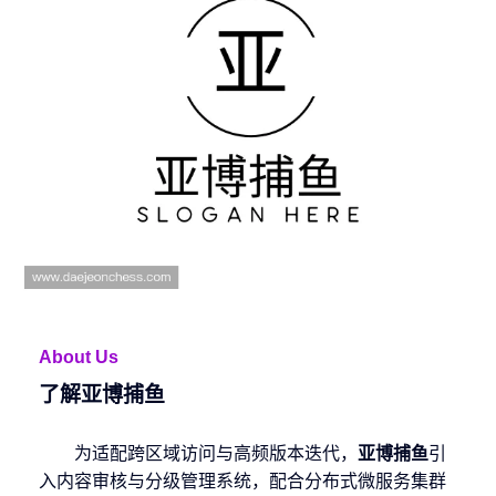
About Us
了解
亚博捕鱼
为适配跨区域访问与高频版本迭代，
亚博捕鱼
引
入内容审核与分级管理系统，配合分布式微服务集群