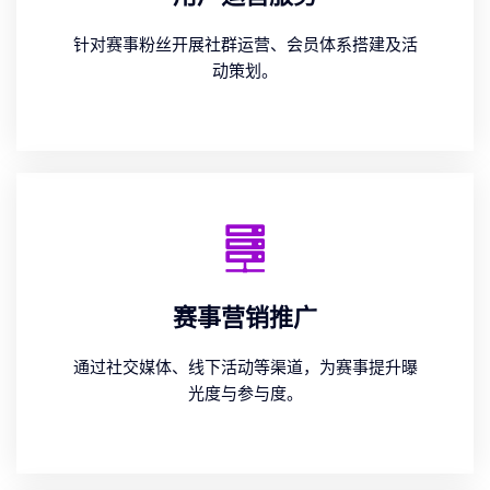
针对赛事粉丝开展社群运营、会员体系搭建及活
动策划。
赛事营销推广
通过社交媒体、线下活动等渠道，为赛事提升曝
光度与参与度。