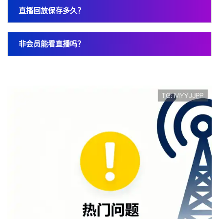
直播回放保存多久？
非会员能看直播吗？