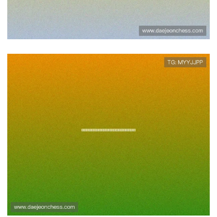
摩洛哥世界杯比赛期间当地天气预报及海
地队员适应天气的准备工作介绍