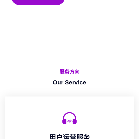
服务方向
Our Service
用户运营服务