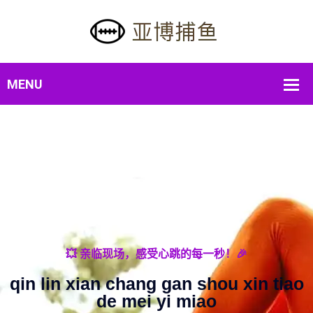
！🎉
🎥 超清画质，让你不错
间！🎬
u xin tiao
chao qing hua zhi rang 