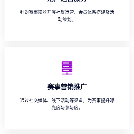
针对赛事粉丝开展社群运营、会员体系搭建及活
动策划。
赛事营销推广
通过社交媒体、线下活动等渠道，为赛事提升曝
光度与参与度。