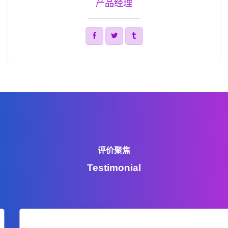
产品经理
评价聚焦
Testimonial