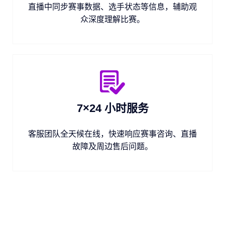
直播中同步赛事数据、选手状态等信息，辅助观
众深度理解比赛。
7×24 小时服务
客服团队全天候在线，快速响应赛事咨询、直播
故障及周边售后问题。