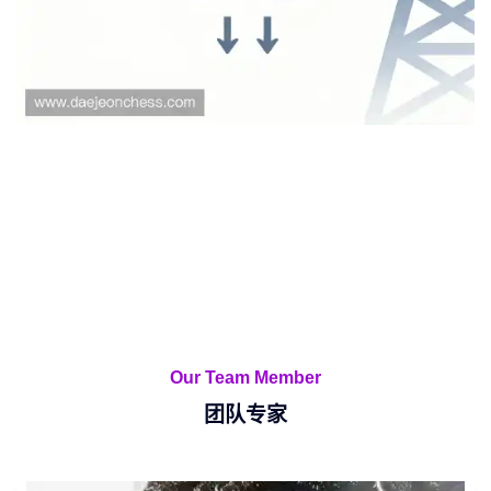
Our Team Member
团队专家