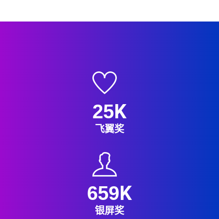
K
25
飞翼奖
K
659
银屏奖