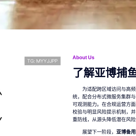
About Us
了解
亚博捕
为适配跨区域访问与高频
统，配合分布式微服务集群与
可观测能力。在合规运营方面
校验与明显风险提示机制，并
重防线，从源头降低潜在风险
展望下一阶段，
亚博备用