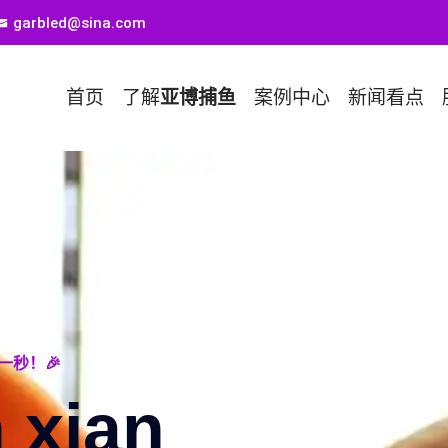
garbled@sina.com
首页
了解
亚博捕鱼
案例中心
新闻看点
一秒！🎉
n xian