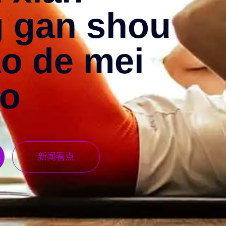
 gan shou
ao de mei
ao
新闻看点