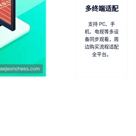
多终端适配
支持 PC、手
机、电视等多设
备同步观看，周
边购买流程适配
全平台。