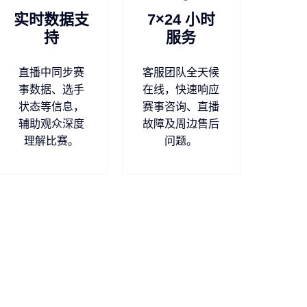
实时数据支
7×24 小时
持
服务
直播中同步赛
客服团队全天候
事数据、选手
在线，快速响应
状态等信息，
赛事咨询、直播
辅助观众深度
故障及周边售后
理解比赛。
问题。