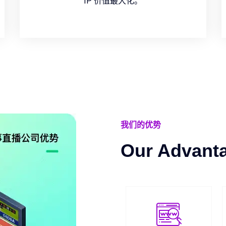
IP 价值最大化。
我们的优势
Our Advant