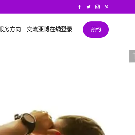
服务方向
交流
亚博在线登录
预约