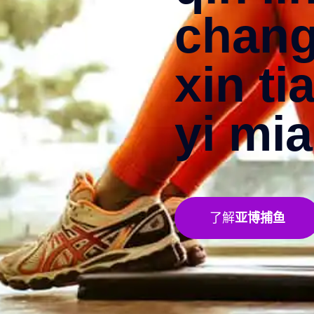
chang
xin ti
yi mi
了解
亚博捕鱼