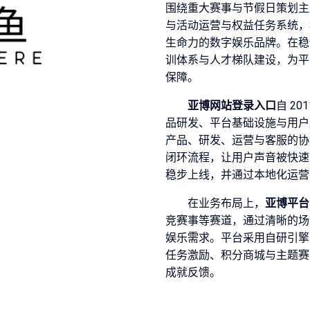
围绕重大赛事与节假日策划主
与活动运营与权益任务系统，
生命力的数字娱乐品牌。在稳
训体系与人才梯队建设，为平
保障。
亚博网站登录入口
自 2
品研发、平台基础设施与用户
产品、研发、运营与客服的协
闭环流程，让用户声音被快速
稳步上线，并通过本地化运营
在业务布局上，
亚博平台
竞赛事等赛道，通过清晰的场
娱乐需求。平台采用自研引擎
任务激励、积分商城与主题赛
成就反馈。