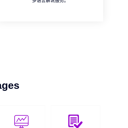
多语言解说服务。
ages