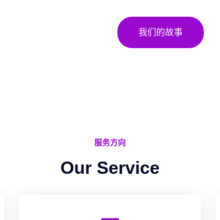
我们的故事
服务方向
Our Service