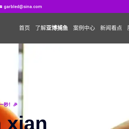
garbled@sina.com
首页
了解
亚博捕鱼
案例中心
新闻看点
一秒！🎉
n xian