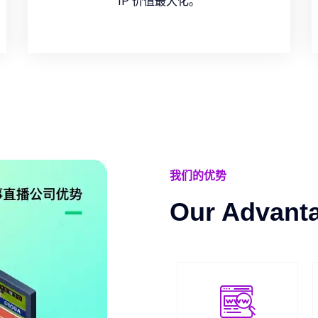
IP 价值最大化。
我们的优势
Our Advant