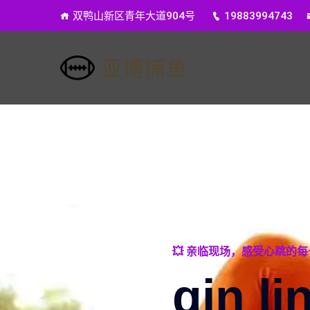
双鸭山新区青年大道904号
19883994743
💥 亲临现场，感受心跳的每
qin li