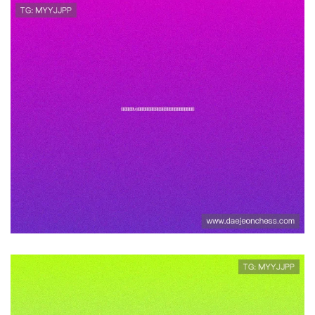
获取巴拉圭vs美国世界杯比赛观赛门票
的详细渠道与购票流程介绍