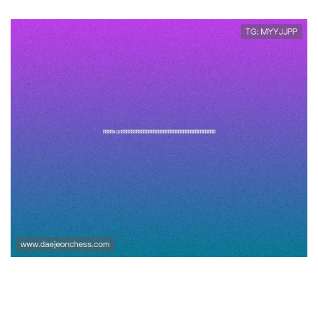
开云足球app下载提供全面的足球比赛数
据分析，帮助用户做出精准投注决策，提
升胜率和娱乐体验