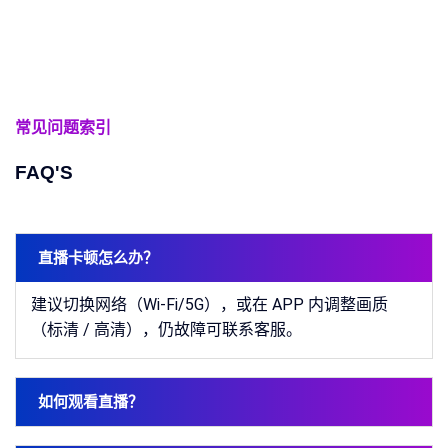
常见问题索引
FAQ'S
直播卡顿怎么办？
建议切换网络（Wi-Fi/5G），或在 APP 内调整画质
（标清 / 高清），仍故障可联系客服。
如何观看直播？