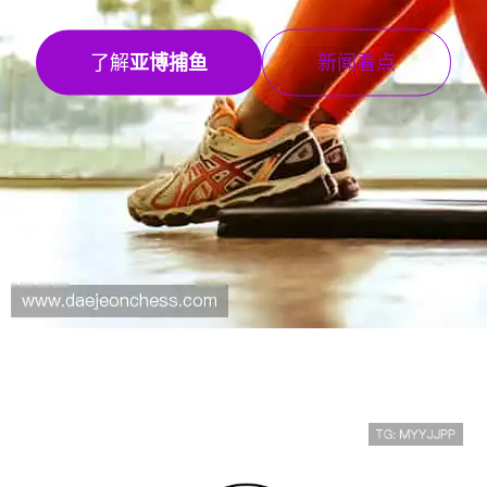
mei yi ge jing cai sh
看点
案例中心
服务