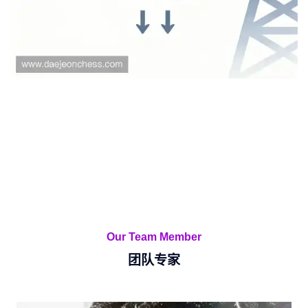
Our Team Member
团队专家