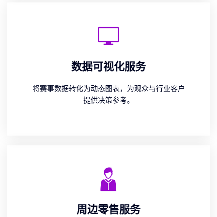
数据可视化服务
将赛事数据转化为动态图表，为观众与行业客户
提供决策参考。
周边零售服务