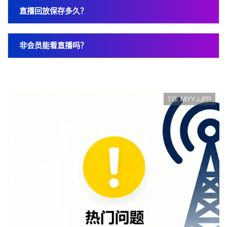
直播回放保存多久？
非会员能看直播吗？