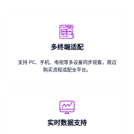
多终端适配
支持 PC、手机、电视等多设备同步观看，周边
购买流程适配全平台。
实时数据支持