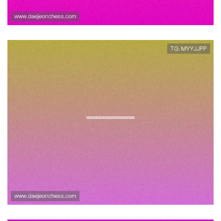
选择开云网址娱乐平台的理由：安全稳
定、游戏丰富、服务贴心