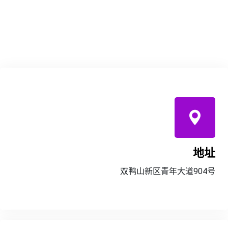
地址
双鸭山新区青年大道904号