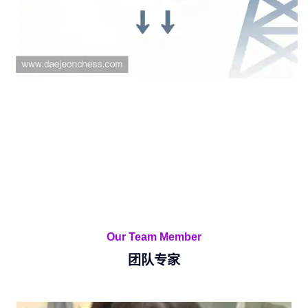
Our Team Member
团队专家