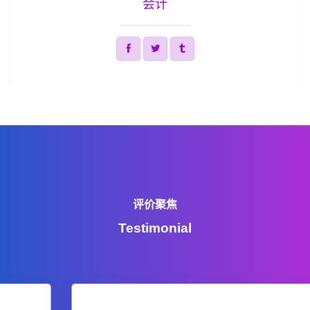
会计
评价聚焦
Testimonial