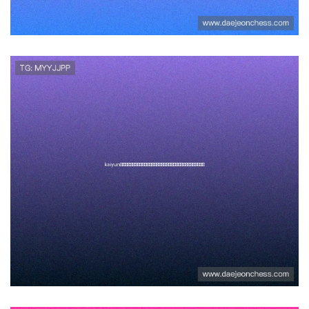
Kaiyun体育官方登录入口：世界杯足球
赛最新新闻、球队分析与赛场精彩瞬间一
手掌握