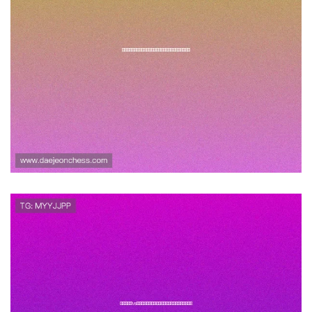
选择开云网址娱乐平台的理由：安全稳
定、游戏丰富、服务贴心