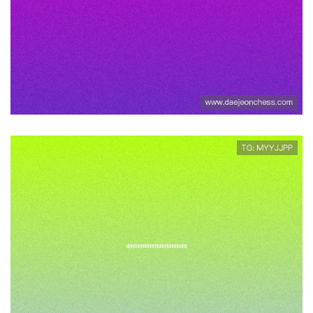
获取巴拉圭vs美国世界杯比赛观赛门票
的详细渠道与购票流程介绍
美国与澳大利亚队比赛前的历史交锋纪录
及赛前战术预测