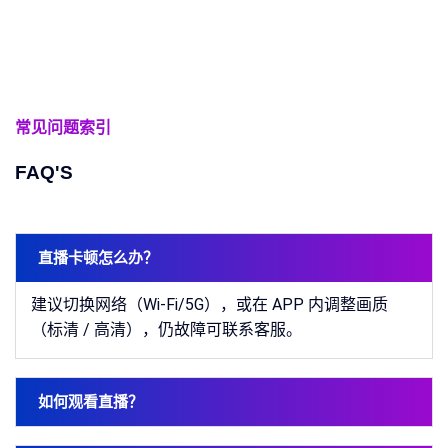
常见问题索引
FAQ'S
直播卡顿怎么办？
建议切换网络（Wi-Fi/5G），或在 APP 内调整画质
（标清 / 高清），仍故障可联系客服。
如何观看直播？