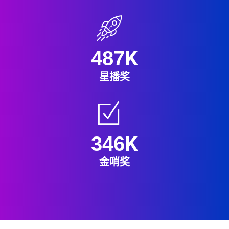
K
487
星播奖
K
346
金哨奖