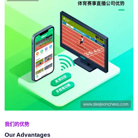
我们的优势
Our Advantages