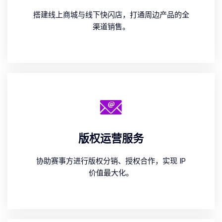
搭建线上商城与线下快闪店，打通周边产品的全
渠道销售。
版权运营服务
协助赛事方进行版权分销、授权合作，实现 IP
价值最大化。