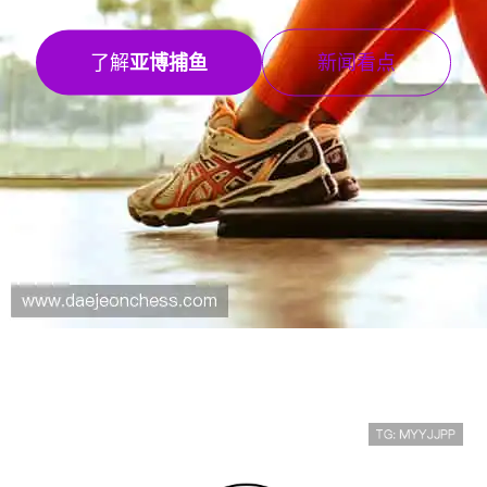
mei yi ge jing cai shun 
案例中心
服务方