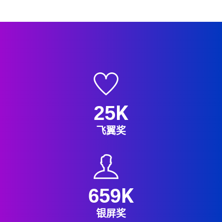
K
25
飞翼奖
K
659
银屏奖