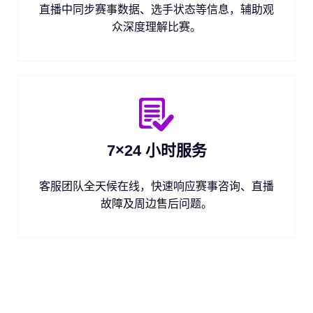
直播中同步赛事数据、选手状态等信息，辅助观
众深度理解比赛。
7×24 小时服务
客服团队全天候在线，快速响应赛事咨询、直播
故障及周边售后问题。