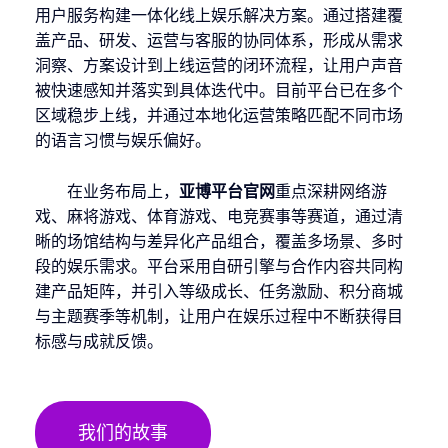
用户服务构建一体化线上娱乐解决方案。通过搭建覆
盖产品、研发、运营与客服的协同体系，形成从需求
洞察、方案设计到上线运营的闭环流程，让用户声音
被快速感知并落实到具体迭代中。目前平台已在多个
区域稳步上线，并通过本地化运营策略匹配不同市场
的语言习惯与娱乐偏好。
在业务布局上，
亚博平台官网
重点深耕网络游
戏、麻将游戏、体育游戏、电竞赛事等赛道，通过清
晰的场馆结构与差异化产品组合，覆盖多场景、多时
段的娱乐需求。平台采用自研引擎与合作内容共同构
建产品矩阵，并引入等级成长、任务激励、积分商城
与主题赛季等机制，让用户在娱乐过程中不断获得目
标感与成就反馈。
我们的故事