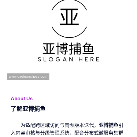
About Us
了解
亚博捕鱼
为适配跨区域访问与高频版本迭代，
亚博捕鱼
引
入内容审核与分级管理系统，配合分布式微服务集群