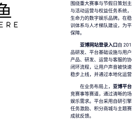
围绕重大赛事与节假日策划主
与活动运营与权益任务系统，
生命力的数字娱乐品牌。在稳
训体系与人才梯队建设，为平
保障。
亚博网站登录入口
自 2
品研发、平台基础设施与用户
产品、研发、运营与客服的协
闭环流程，让用户声音被快速
稳步上线，并通过本地化运营
在业务布局上，
亚博平台
竞赛事等赛道，通过清晰的场
娱乐需求。平台采用自研引擎
任务激励、积分商城与主题赛
成就反馈。