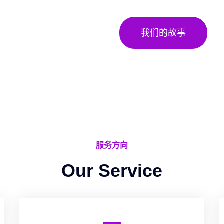
我们的故事
服务方向
Our Service