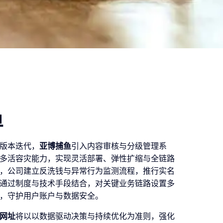
鱼
版本迭代，
亚博捕鱼
引入内容审核与分级管理系
多活容灾能力，实现灵活部署、弹性扩缩与全链路
，公司建立反洗钱与异常行为监测流程，推行实名
通过制度与技术手段结合，对关键业务链路设置多
，守护用户账户与数据安全。
网址
将以以数据驱动决策与持续优化为准则，强化