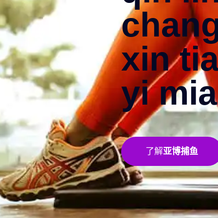
chang
xin ti
yi mi
了解
亚博捕鱼