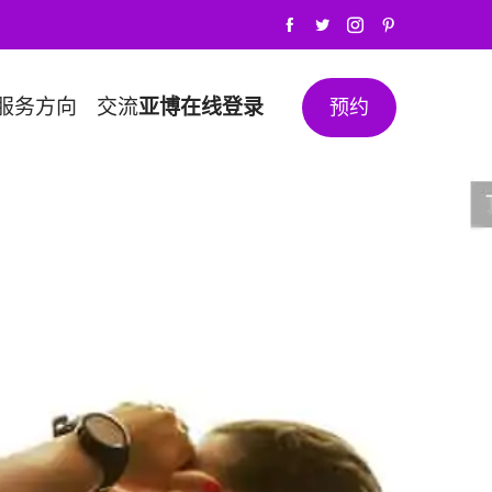
服务方向
交流
亚博在线登录
预约