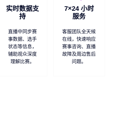
实时数据支
7×24 小时
持
服务
直播中同步赛
客服团队全天候
事数据、选手
在线，快速响应
状态等信息，
赛事咨询、直播
辅助观众深度
故障及周边售后
理解比赛。
问题。