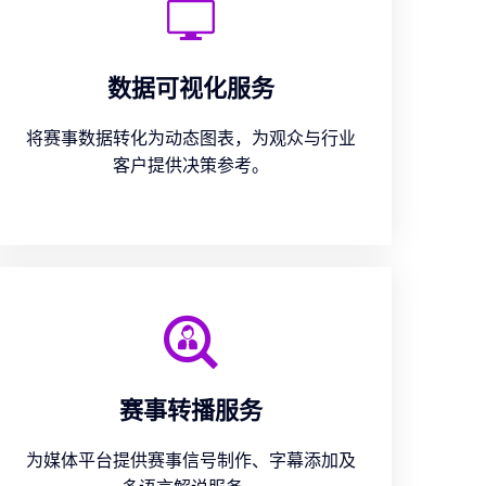
数据可视化服务
将赛事数据转化为动态图表，为观众与行业
客户提供决策参考。
赛事转播服务
为媒体平台提供赛事信号制作、字幕添加及