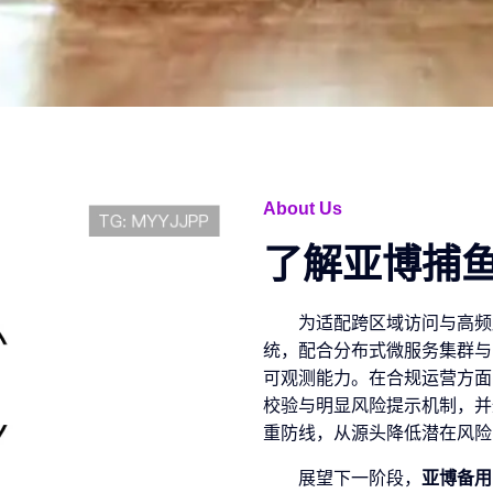
About Us
了解
亚博捕
为适配跨区域访问与高频
统，配合分布式微服务集群与
可观测能力。在合规运营方面
校验与明显风险提示机制，并
重防线，从源头降低潜在风险
展望下一阶段，
亚博备用