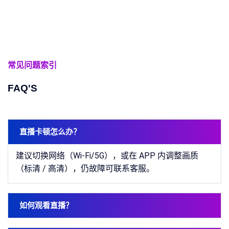
常见问题索引
FAQ'S
直播卡顿怎么办？
建议切换网络（Wi-Fi/5G），或在 APP 内调整画质
（标清 / 高清），仍故障可联系客服。
如何观看直播？