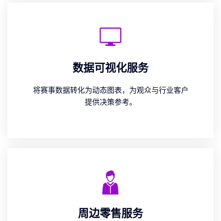
数据可视化服务
将赛事数据转化为动态图表，为观众与行业客户
提供决策参考。
周边零售服务