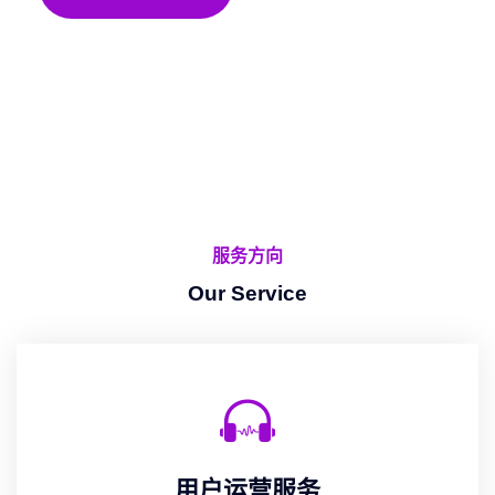
服务方向
Our Service
用户运营服务