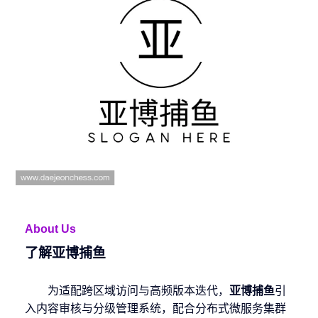
About Us
了解
亚博捕鱼
为适配跨区域访问与高频版本迭代，
亚博捕鱼
引
入内容审核与分级管理系统，配合分布式微服务集群