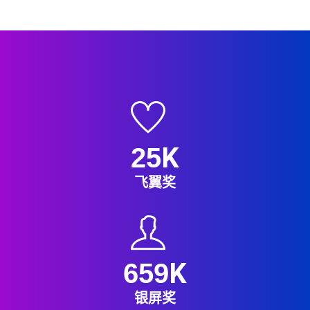
K
25
飞翼奖
K
659
银屏奖