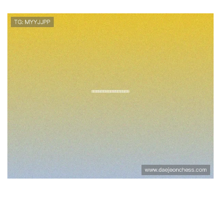
摩洛哥对阵苏格兰比赛开赛时间及赛前提
醒全攻略