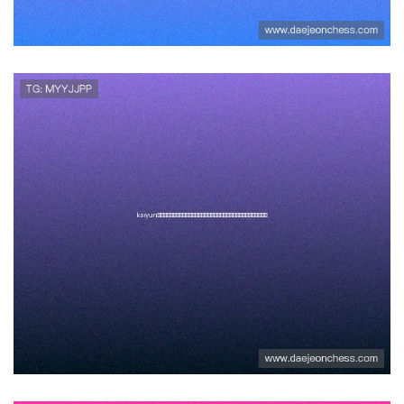
Kaiyun体育官方登录入口：世界杯足球
赛最新新闻、球队分析与赛场精彩瞬间一
手掌握