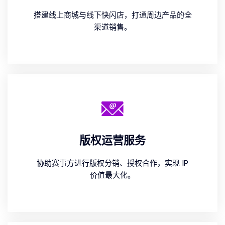
搭建线上商城与线下快闪店，打通周边产品的全
渠道销售。
版权运营服务
协助赛事方进行版权分销、授权合作，实现 IP
价值最大化。