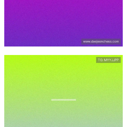
获取巴拉圭vs美国世界杯比赛观赛门票
的详细渠道与购票流程介绍
美国与澳大利亚队比赛前的历史交锋纪录
及赛前战术预测