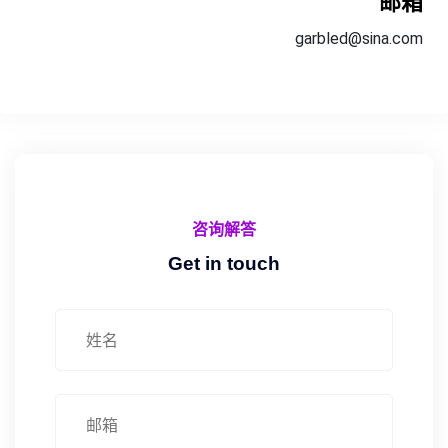
邮箱
garbled@sina.com
咨询解答
Get in touch