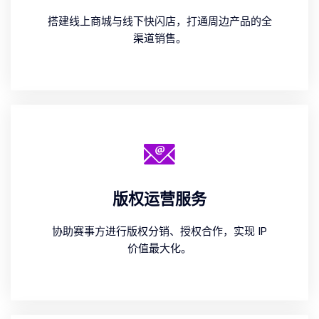
搭建线上商城与线下快闪店，打通周边产品的全
渠道销售。
版权运营服务
协助赛事方进行版权分销、授权合作，实现 IP
价值最大化。