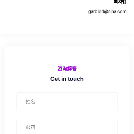
邮箱
garbled@sina.com
咨询解答
Get in touch