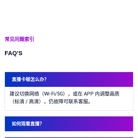
常见问题索引
FAQ'S
直播卡顿怎么办？
建议切换网络（Wi-Fi/5G），或在 APP 内调整画质
（标清 / 高清），仍故障可联系客服。
如何观看直播？