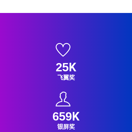
K
25
飞翼奖
K
659
银屏奖