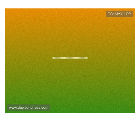
摩洛哥世界杯比赛期间当地天气预报及海
地队员适应天气的准备工作介绍