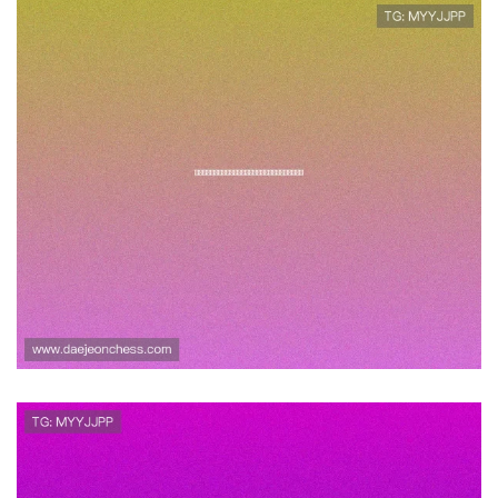
选择开云网址娱乐平台的理由：安全稳
定、游戏丰富、服务贴心