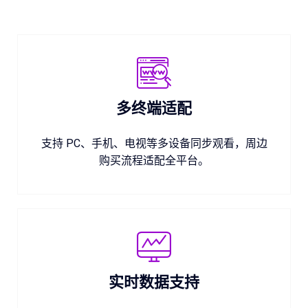
多终端适配
支持 PC、手机、电视等多设备同步观看，周边
购买流程适配全平台。
实时数据支持