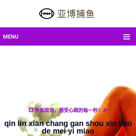
🎥 超清画质，让你不错过每一
间！🎬
 tiao
chao qing hua zhi rang ni bu