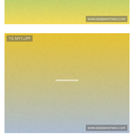
摩洛哥对阵苏格兰比赛开赛时间及赛前提
醒全攻略