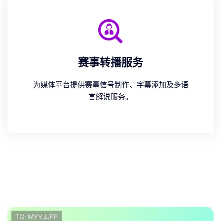
赛事转播服务
为媒体平台提供赛事信号制作、字幕添加及多语
言解说服务。