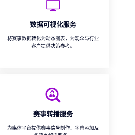
数据可视化服务
将赛事数据转化为动态图表，为观众与行业
客户提供决策参考。
赛事转播服务
为媒体平台提供赛事信号制作、字幕添加及