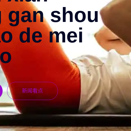
 gan shou
ao de mei
ao
新闻看点