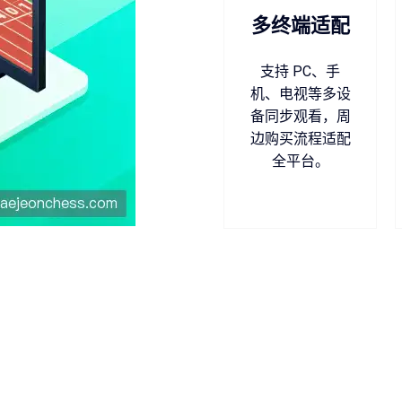
多终端适配
支持 PC、手
机、电视等多设
备同步观看，周
边购买流程适配
全平台。