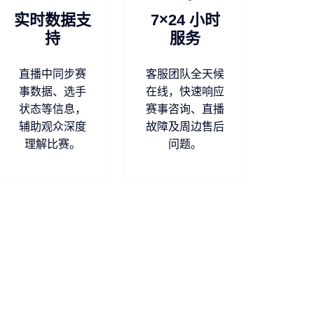
实时数据支
7×24 小时
持
服务
直播中同步赛
客服团队全天候
事数据、选手
在线，快速响应
状态等信息，
赛事咨询、直播
辅助观众深度
故障及周边售后
理解比赛。
问题。