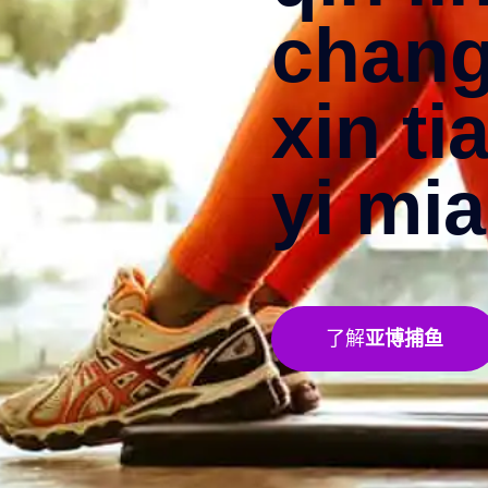
chang
xin ti
yi mi
了解
亚博捕鱼