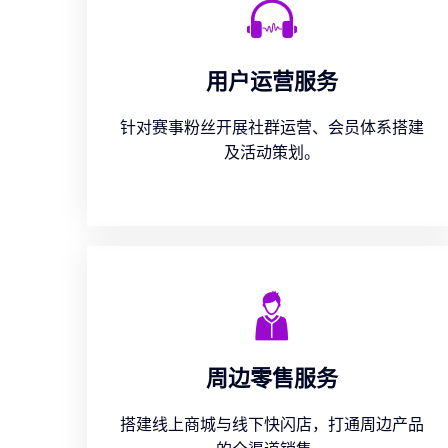
用户运营服务
针对赛事粉丝开展社群运营、会员体系搭建
及活动策划。
周边零售服务
搭建线上商城与线下快闪店，打通周边产品