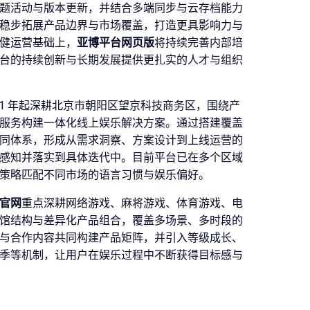
题活动与版本更新，并结合多端同步与云存档能力
稳步拓展产品边界与市场覆盖，打造更具影响力与
健运营基础上，
亚博平台网页版
将持续完善内部培
台的持续创新与长期发展提供更扎实的人才与组织
011 年起深耕北京市朝阳区望京科技商务区，围绕产
服务构建一体化线上娱乐解决方案。通过搭建覆盖
同体系，形成从需求洞察、方案设计到上线运营的
感知并落实到具体迭代中。目前平台已在多个区域
策略匹配不同市场的语言习惯与娱乐偏好。
官网
重点深耕网络游戏、麻将游戏、体育游戏、电
馆结构与差异化产品组合，覆盖多场景、多时段的
与合作内容共同构建产品矩阵，并引入等级成长、
季等机制，让用户在娱乐过程中不断获得目标感与