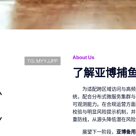
About Us
了解
亚博捕
为适配跨区域访问与高频
统，配合分布式微服务集群与
可观测能力。在合规运营方面
校验与明显风险提示机制，并
重防线，从源头降低潜在风险
展望下一阶段，
亚博备用