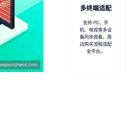
多终端适配
支持 PC、手
机、电视等多设
备同步观看，周
边购买流程适配
全平台。