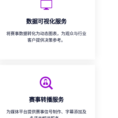
数据可视化服务
将赛事数据转化为动态图表，为观众与行业
客户提供决策参考。
赛事转播服务
为媒体平台提供赛事信号制作、字幕添加及