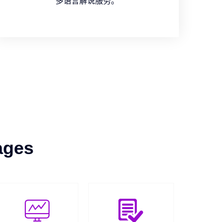
多语言解说服务。
ages