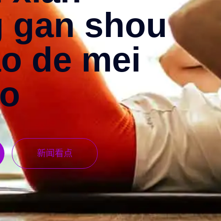
 gan shou
ao de mei
ao
新闻看点