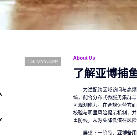
About Us
了解
亚博捕
为适配跨区域访问与高频
统，配合分布式微服务集群与
可观测能力。在合规运营方面
校验与明显风险提示机制，并
重防线，从源头降低潜在风险
展望下一阶段，
亚博备用