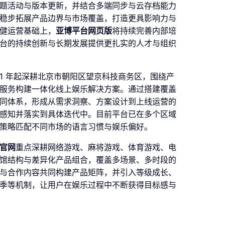
题活动与版本更新，并结合多端同步与云存档能力
稳步拓展产品边界与市场覆盖，打造更具影响力与
健运营基础上，
亚博平台网页版
将持续完善内部培
台的持续创新与长期发展提供更扎实的人才与组织
011 年起深耕北京市朝阳区望京科技商务区，围绕产
服务构建一体化线上娱乐解决方案。通过搭建覆盖
同体系，形成从需求洞察、方案设计到上线运营的
感知并落实到具体迭代中。目前平台已在多个区域
策略匹配不同市场的语言习惯与娱乐偏好。
官网
重点深耕网络游戏、麻将游戏、体育游戏、电
馆结构与差异化产品组合，覆盖多场景、多时段的
与合作内容共同构建产品矩阵，并引入等级成长、
季等机制，让用户在娱乐过程中不断获得目标感与