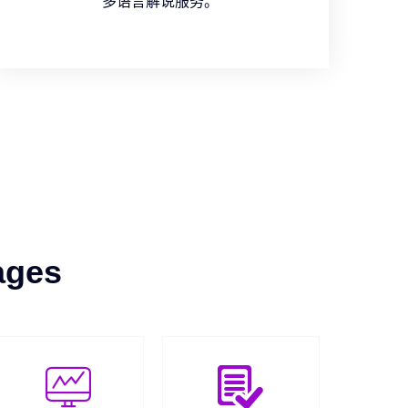
多语言解说服务。
ages