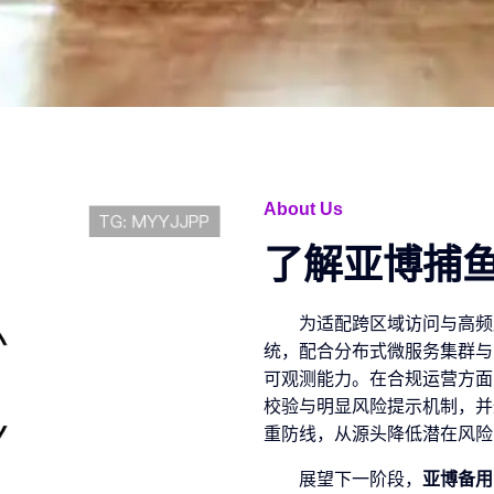
About Us
了解
亚博捕
为适配跨区域访问与高频
统，配合分布式微服务集群与
可观测能力。在合规运营方面
校验与明显风险提示机制，并
重防线，从源头降低潜在风险
展望下一阶段，
亚博备用