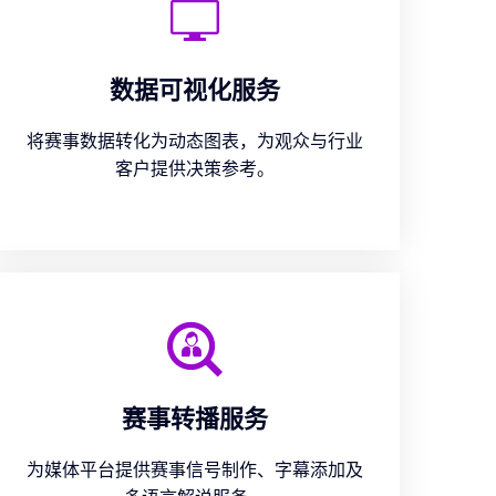
数据可视化服务
将赛事数据转化为动态图表，为观众与行业
客户提供决策参考。
赛事转播服务
为媒体平台提供赛事信号制作、字幕添加及