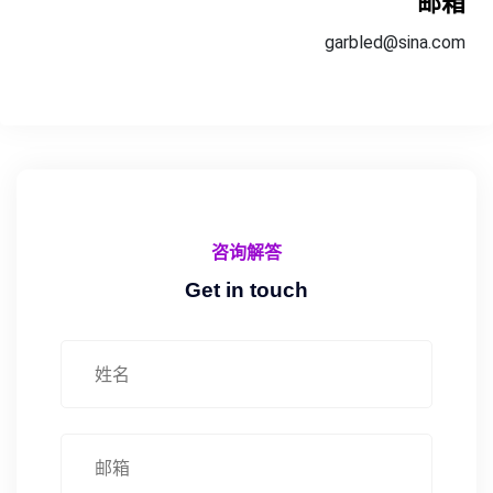
邮箱
garbled@sina.com
咨询解答
Get in touch