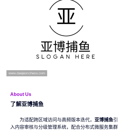
About Us
了解
亚博捕鱼
为适配跨区域访问与高频版本迭代，
亚博捕鱼
引
入内容审核与分级管理系统，配合分布式微服务集群