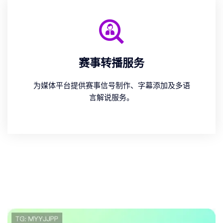
赛事转播服务
为媒体平台提供赛事信号制作、字幕添加及多语
言解说服务。