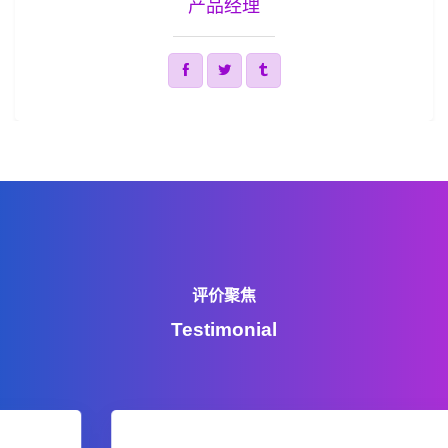
产品经理
评价聚焦
Testimonial