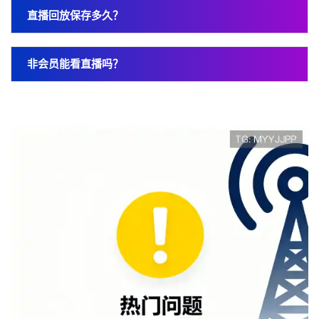
直播回放保存多久？
非会员能看直播吗？