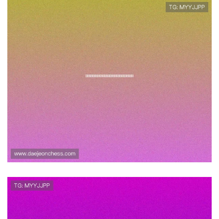
选择开云网址娱乐平台的理由：安全稳
定、游戏丰富、服务贴心