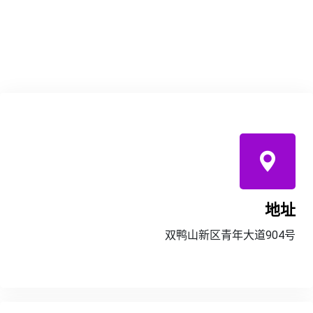
地址
双鸭山新区青年大道904号