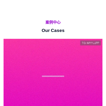
案例中心
Our Cases
金博体育平台最新赛事资讯全面解析助你
掌握第一手体育动态