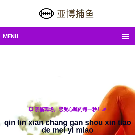
🎉
🎥 超清画质，让你不错
间！🎬
 xin tiao
chao qing hua zhi rang n