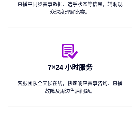
直播中同步赛事数据、选手状态等信息，辅助观
众深度理解比赛。
7×24 小时服务
客服团队全天候在线，快速响应赛事咨询、直播
故障及周边售后问题。