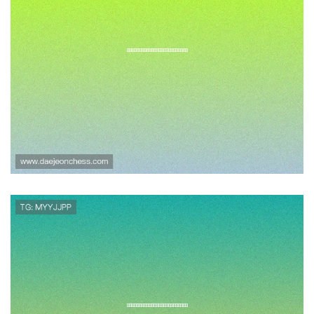
美国与澳大利亚队比赛前的历史交锋纪录
及赛前战术预测