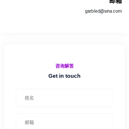
邮箱
garbled@sina.com
咨询解答
Get in touch