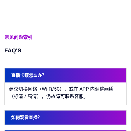
常见问题索引
FAQ'S
直播卡顿怎么办？
建议切换网络（Wi-Fi/5G），或在 APP 内调整画质
（标清 / 高清），仍故障可联系客服。
如何观看直播？