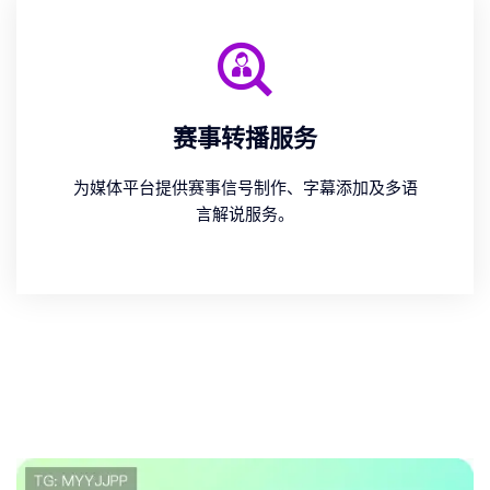
赛事转播服务
为媒体平台提供赛事信号制作、字幕添加及多语
言解说服务。