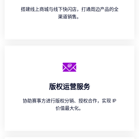
搭建线上商城与线下快闪店，打通周边产品的全
渠道销售。
版权运营服务
协助赛事方进行版权分销、授权合作，实现 IP
价值最大化。