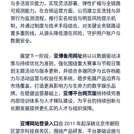
与多活容灾能力，实现灵活部署、弹性扩缩与全链路
可观测能力。在合规运营方面，公司建立反洗钱与异
常行为监测流程，推行实名校验与明显风险提示机
制，并通过制度与技术手段结合，对关键业务链路设
置多重防线，从源头降低潜在风险，守护用户账户与
数据安全。
展望下一阶段，
亚博备用网址
将以以数据驱动决
策与持续优化为准则，强化围绕重大赛事与节假日策
划主题活动与版本更新，并结合多端同步与云存档能
力与活动运营与权益任务系统，稳步拓展产品边界与
市场覆盖，打造更具影响力与生命力的数字娱乐品
牌。在稳健运营基础上，
亚博平台网页版
将持续完善
内部培训体系与人才梯队建设，为平台的持续创新与
长期发展提供更扎实的人才与组织保障。
亚博网站登录入口
自 2011 年起深耕北京市朝阳
区望京科技商务区，围绕产品研发、平台基础设施与