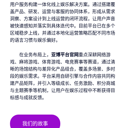
用户服务构建一体化线上娱乐解决方案。通过搭建覆
盖产品、研发、运营与客服的协同体系，形成从需求
洞察、方案设计到上线运营的闭环流程，让用户声音
被快速感知并落实到具体迭代中。目前平台已在多个
区域稳步上线，并通过本地化运营策略匹配不同市场
的语言习惯与娱乐偏好。
在业务布局上，
亚博平台官网
重点深耕网络游
戏、麻将游戏、体育游戏、电竞赛事等赛道，通过清
晰的场馆结构与差异化产品组合，覆盖多场景、多时
段的娱乐需求。平台采用自研引擎与合作内容共同构
建产品矩阵，并引入等级成长、任务激励、积分商城
与主题赛季等机制，让用户在娱乐过程中不断获得目
标感与成就反馈。
我们的故事