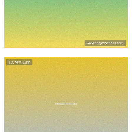
海地对苏格兰比赛中边路进攻的成功因素
与战术布局解析
摩洛哥对阵苏格兰比赛开赛时间及赛前提
醒全攻略