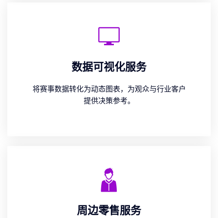
数据可视化服务
将赛事数据转化为动态图表，为观众与行业客户
提供决策参考。
周边零售服务