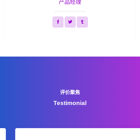
产品经理
评价聚焦
Testimonial