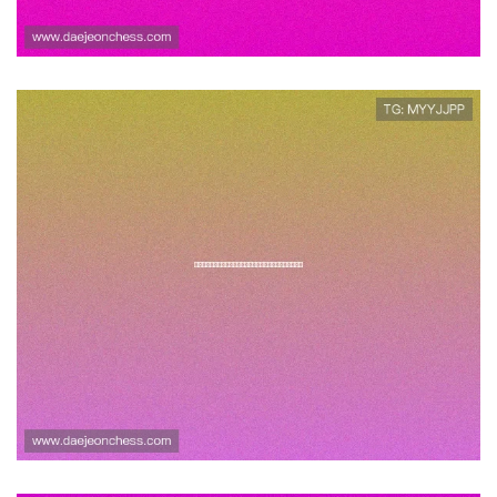
选择开云网址娱乐平台的理由：安全稳
定、游戏丰富、服务贴心