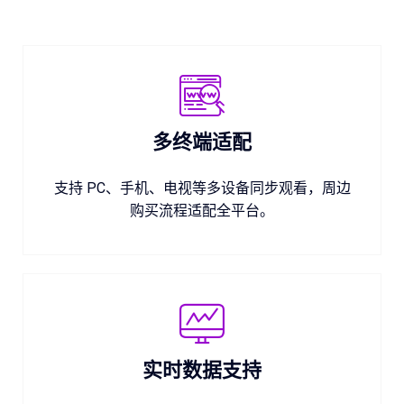
多终端适配
支持 PC、手机、电视等多设备同步观看，周边
购买流程适配全平台。
实时数据支持