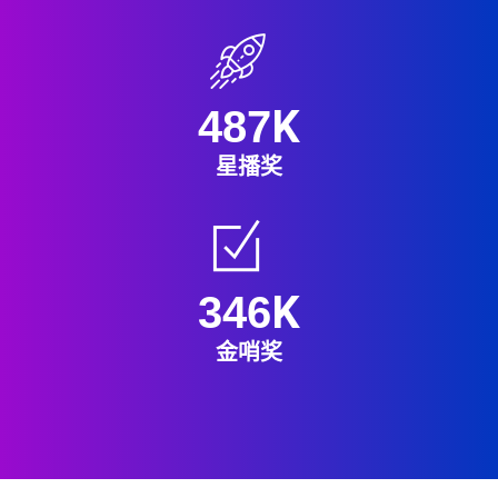
K
487
星播奖
K
346
金哨奖