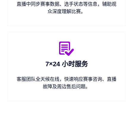
直播中同步赛事数据、选手状态等信息，辅助观
众深度理解比赛。
7×24 小时服务
客服团队全天候在线，快速响应赛事咨询、直播
故障及周边售后问题。