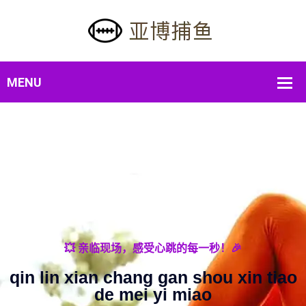
🎥 超清画质，让你不错过每一
间！🎬
tiao
chao qing hua zhi rang ni bu 