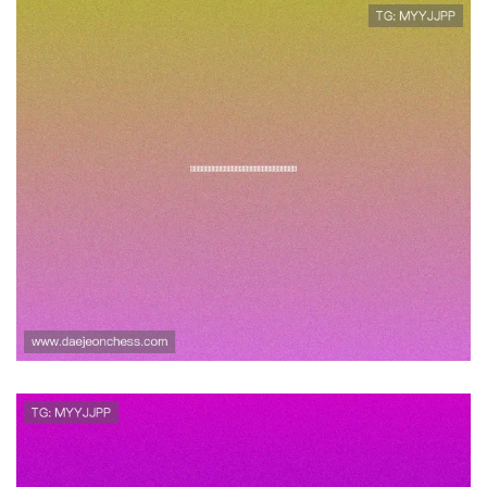
选择开云网址娱乐平台的理由：安全稳
定、游戏丰富、服务贴心