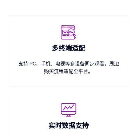
多终端适配
支持 PC、手机、电视等多设备同步观看，周边
购买流程适配全平台。
实时数据支持