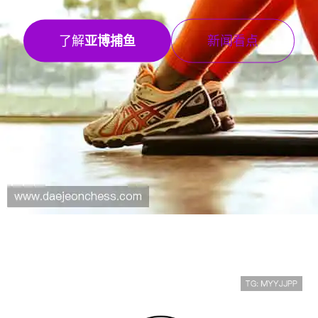
mei yi ge jing cai shun ji
案例中心
服务方向