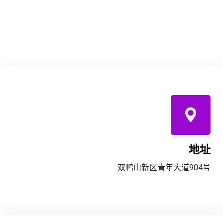
地址
双鸭山新区青年大道904号